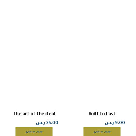
The art of the deal
Built to Last
9.00
ر.س
35.00
ر.س
Add to cart
Add to cart