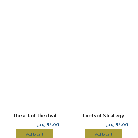
The art of the deal
Lords of Strategy
35.00
ر.س
35.00
ر.س
Add to cart
Add to cart