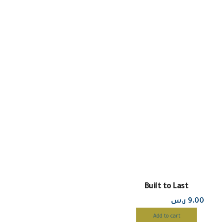
Built to Last
9.00
ر.س
Add to cart