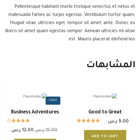
Pellentesque habitant morbi tristique senectus et netus et
malesuada fames ac turpis egestas. Vestibulum tortor quam,
feugiat vitae, ultricies eget, tempor sit amet, ante. Donec eu
libero sit amet quam egestas semper. Aenean ultricies mi vitae
est. Mauris placerat eleifend leo.
المشابهات
SALE!
Business Adventures
Good to Great
9.00
ر.س
15.00
ر.س
12.00
ر.س
ADD TO CART