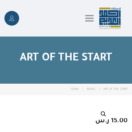
Toggle
navigation
ART OF THE START
HOME
BOOKS
ART OF THE START
15.00
ر.س